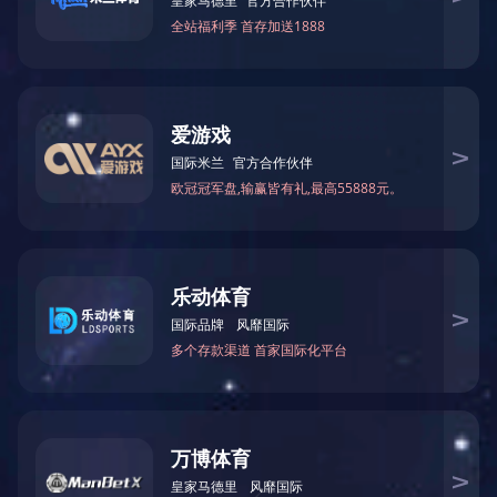
网站首页
走进通建
公司介绍
领导致辞
发展历程
组织机构
荣誉资质
业务范围