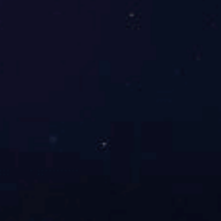
贵州通建公司党支部举行庆祝
建党99周年座谈会 暨学习党章
活动
【概要描述】
为隆重纪念中国共产党99周年华诞，回顾党的光
辉历程，歌颂中国共产党发展的伟大成就，继承和发扬党的光
荣传统和优良作风，进一步强化党建在企业中的引领作用，提
升党组织的政治功能，更好地发挥党组织的战斗堡垒作用和党
员的先锋模范作用，2020年7月2日下午，中共MILAN米兰体
育·（中国）官方网站支部委员会举行了以“不忘初心，永葆共
产党员艰苦朴素本色”为主题的座谈会暨学习党章、歌颂党
恩、永远跟党走等系列纪念活动。
分类：
公司新闻
作者：
来源：
发布时间：
2020-07-03 00:00