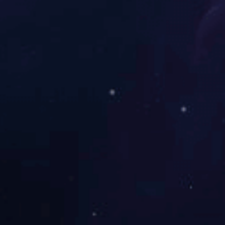
黔ICP备17008742号-1
贵公网安备 52263102000179号