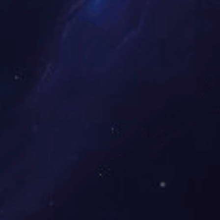
贵州通建官方微信