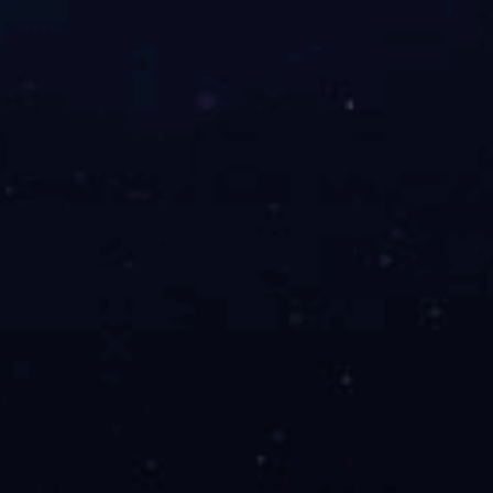
网站建设：
中企动力
贵阳