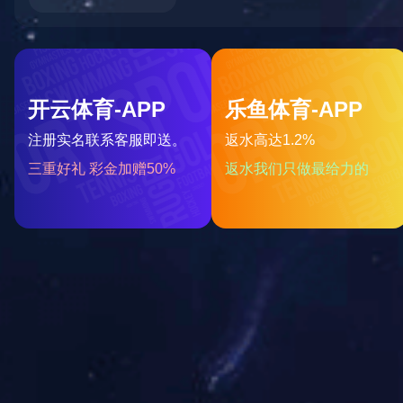
网站首页
走进通建
公司介绍
领导致辞
发展历程
组织机构
荣誉资质
业务范围
企业文化
企业视频
MILAN米兰体育·（中国）官方网站