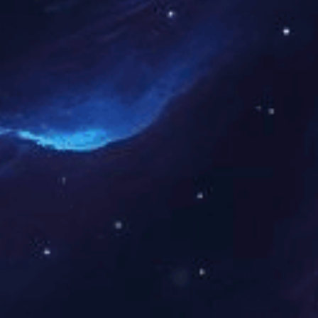
首页
/
党的建设
/
公司工会
暂时没有内容信息显示
请先在网站后台添加数据记录。
公司地址 : 贵州省黔东南苗族侗族自治州黎平县青禾A栋家具建材城5楼
企业邮箱：
15085667988
@qq.com
0855-6098116