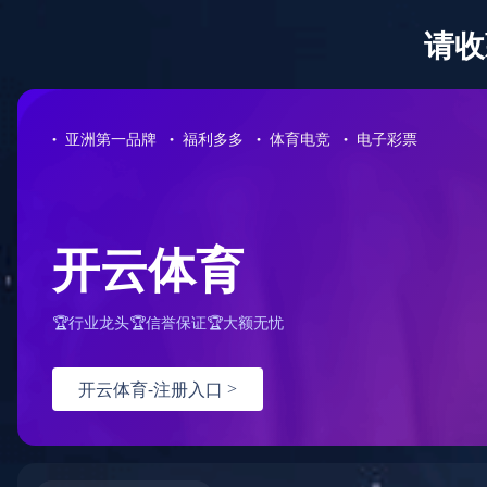
网站首页
走进通建
公司介绍
领导致辞
发展历程
组织机构
荣誉资质
业务范围
企业文化
企业视频
MILAN米兰体育·（中国）官方网站
公司新闻
通知公告