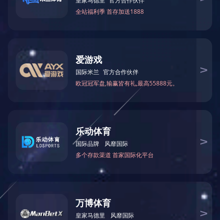
网站首页
走进通建
公司介绍
领导致辞
发展历程
组织机构
荣誉资质
业务范围