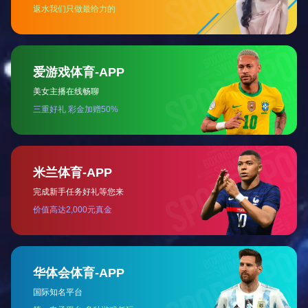
公司工会
团队实力
领导班子
技术团队
诚聘英才
招聘职位
文件下载
MILAN米兰体育·（中国）官方网站
全国服务热线：
0859-6310777
新闻资讯
NEWS US