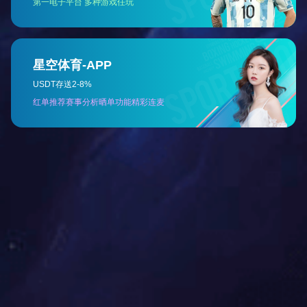
公司新闻
通知公告
视频新闻


当前位置：
首页
/
新闻资讯
/
视频新闻
/
“生命至上，安全发展” —贵州通建公司举行“安全生产月”活动
“生命至上，安全发展” —贵州
通建公司举行“安全生产月”活
动